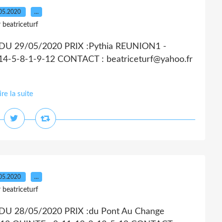
05.2020
…
 beatriceturf
U 29/05/2020 PRIX :Pythia REUNION1 -
4-5-8-1-9-12 CONTACT : beatriceturf@yahoo.fr
ire la suite
05.2020
…
 beatriceturf
U 28/05/2020 PRIX :du Pont Au Change