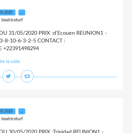
05.2020
…
 beatriceturf
U 31/05/2020 PRIX :d'Ecouen REUNION1 -
13-8-10-6-3-2-5 CONTACT :
UE +22391498294
ire la suite
05.2020
…
 beatriceturf
U 30/05/2020 PRIX :Trinidad REUNION1 -